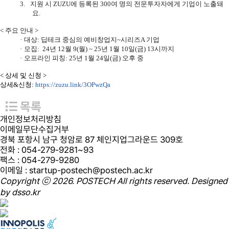
3.
지원 시
ZUZU
에 등록된
300
여 명의 전문투자자에게 기업이 노출돼
요
.
<
주요 안내
>
·
대상
:
딥테크 중심의 예비창업지
~
시리즈
A
기업
·
모집
: 24
년
12
월
9(
월
) ~ 25
년
1
월
10
일
(
금
) 13
시까지
·
오프라인 피칭
: 25
년
1
월
24
일
(
금
)
오후 중
<
상세 및 신청
>
상세
&
신청
:
https://zuzu.link/3OPwzQa
목록
개인정보처리방침
이메일무단수집거부
경북 포항시 남구 청암로 87 체인지업그라운드 309호
전화
: 054-279-9281~93
팩스
: 054-279-9280
이메일
: startup-postech@postech.ac.kr
Copyright ⓒ 2026. POSTECH All rights reserved. Designed
by
dsso.kr