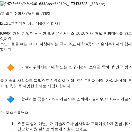
#
기술지주회사
#
딥테크
#TIPS
[ZUZU
피칭데이
with
기술지주회사
]
9,000
여개의 기업이 선택한 법인운영서비스
ZUZU
에서 매달 피칭데이를 하
있어요
.
25
년
1
월을 여는
ZUZU
피칭데이는 국내 주요 대학
4
곳의 기술지주회사와 함께
합니다
.
기술지주회사란
?
대학 또는 연구기관이 보유한 특허 및 연구 성과
등 기술의 사업화를 목적으로 신규회사 설립
,
조인트벤처 설립
,
자회사 설립
,
자 및 육성 등 다양한 형태로 사업화합니다
.
함께하는 곳은
?
고려대기술지주
,
연세대기술지주
,
이화여대기술지
주
,
포스텍홀딩스
1.
오픈 피칭이 아닌
, 4
개 기술지주사 심사역과 프라이빗하게 만납니다
.
2.
간단한 지원 절차로 빠르게 지원해 보세요
.