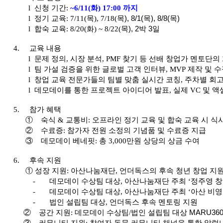
l
신청 기간:
~6/11(
화) 17:00
까지
l
정기 교육: 7/11(
목), 7/18(
목), 8/1(목), 8/8(목)
l
합숙 교육: 8/20(
화) ~ 8/22(
목), 2박 3일
4.
교육 내용
l
문제 정의,
시장 분석, PMF
찾기 등 선배 창업가 멘토단의 
l
팀 가설 검증을 위한 글로벌 고객 인터뷰, MVP
제작 및 수
l
창업 교육 전문가들의 팀별 맞춤 실시간 코칭,
주차별 회고
l
데모데이를 통한 프로젝트 아이디어 발표,
실제 VC
및 액
5.
참가 혜택
①
숙식 &
교통비:
오프라인 정기 교육 및 합숙 교육 시 식사
②
수료증:
참가자 전원 소정의 기념품 및 수료증 지급
③
데모데이 베네핏:
총 3,000
만원 상당의 상금 수여
6.
후속 지원
① 성장 지원:
아산나눔재단,
언더독스의 후속 청년 창업 지원
-
데모데이 수상팀 대상,
아산나눔재단 주최 ‘정주영 
-
데모데이 수상팀 대상,
아산나눔재단 주최 ‘아산 비영
-
법인 설립팀 대상,
언더독스 후속 멘토링 지원
②
공간 지원:
데모데이 수상팀/
법인 설립팀 대상 MARU36