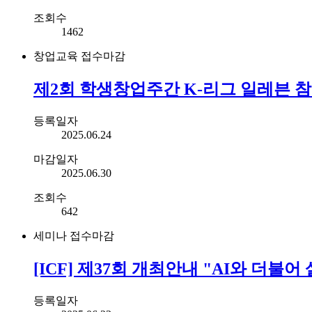
조회수
1462
창업교육
접수마감
제2회 학생창업주간 K-리그 일레븐 
등록일자
2025.06.24
마감일자
2025.06.30
조회수
642
세미나
접수마감
[ICF] 제37회 개최안내 "AI와 더불어
등록일자