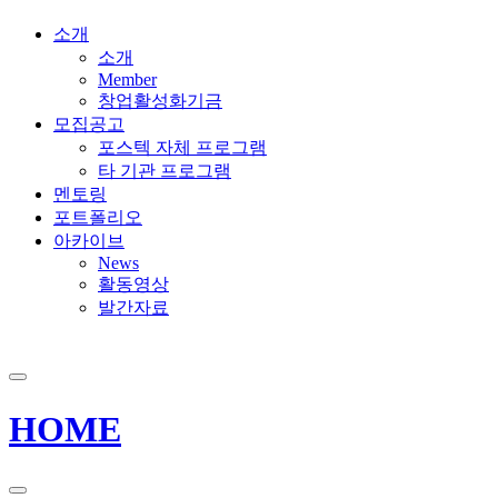
소개
소개
Member
창업활성화기금
모집공고
포스텍 자체 프로그램
타 기관 프로그램
멘토링
포트폴리오
아카이브
News
활동영상
발간자료
HOME